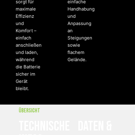
sorgt für
einfache
maximale
Handhabung
Effizienz
und
und
Anpassung
Komfort –
an
einfach
Steigungen
anschließen
sowie
und laden,
flachem
während
Gelände.
die Batterie
sicher im
Gerät
bleibt.
Übersicht
Technische Daten &