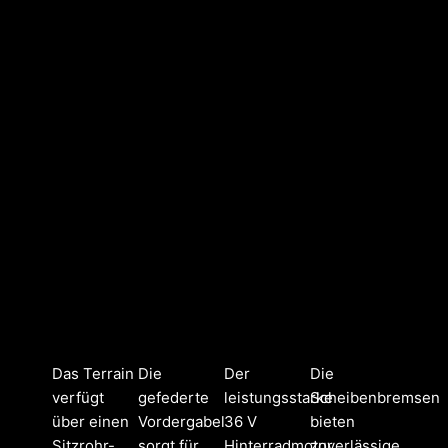
Das Terrain
Die
Der
Die
verfügt
gefederte
leistungsstarke
Scheibenbremsen
über einen
Vordergabel
36 V
bieten
Sitzrohr-
sorgt für
Hinterradmotor
zuverlässige