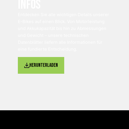
Infos
Entdecken Sie alle wichtigen Details unserer
E-Bikes auf einen Blick. Von Motorleistung
und Akkukapazität bis hin zu Abmessungen
und Gewicht – unsere technischen
Datenblätter liefern alle Informationen für
eine fundierte Entscheidung.
Herunterladen