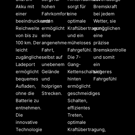
Akku mit
hohen
sorgt für
Bremskraft
einer
Fahrkomfort
eine
bei jedem
beeindruckenden
und
optimale
Wetter, sie
Reichweite
ermöglicht
Kraftübertragung
ermöglichen
von bis zu
eine
und ein
eine
100 km. Der
angenehme
müheloses
präzise
leicht
Fahrt,
Fahrgefühl.
Bremskontrolle
zugängliche
selbst auf
Die 7-
und somit
Ladeport
unebenem
Gang-
ein
ermöglicht
Gelände
Kettenschaltung
sicheres
bequemes
und
hinten
Fahrgefühl
Aufladen,
holprigen
ermöglicht
ohne die
Strecken.
geschmeidiges
Batterie zu
Schalten,
entnehmen.
effizientes
Die
Treten,
innovative
optimale
Technologie
Kraftübertragung,