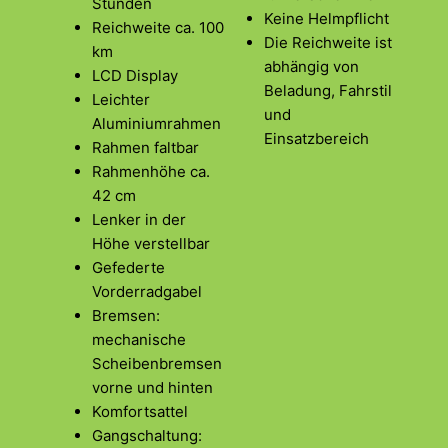
Stunden
Keine Helmpflicht
Reichweite ca. 100
Die Reichweite ist
km
abhängig von
LCD Display
Beladung, Fahrstil
Leichter
und
Aluminiumrahmen
Einsatzbereich
Rahmen faltbar
Rahmenhöhe ca.
42 cm
Lenker in der
Höhe verstellbar
Gefederte
Vorderradgabel
Bremsen:
mechanische
Scheibenbremsen
vorne und hinten
Komfortsattel
Gangschaltung: