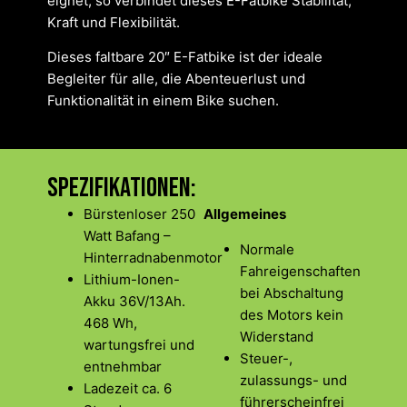
eignet, so verbindet dieses E-Fatbike Stabilität,
Kraft und Flexibilität.
Dieses faltbare 20″ E-Fatbike ist der ideale
Begleiter für alle, die Abenteuerlust und
Funktionalität in einem Bike suchen.
Spezifikationen:
Bürstenloser 250
Allgemeines
Watt Bafang –
Normale
Hinterradnabenmotor
Fahreigenschaften
Lithium-Ionen-
bei Abschaltung
Akku 36V/13Ah.
des Motors kein
468 Wh,
Widerstand
wartungsfrei und
Steuer-,
entnehmbar
zulassungs- und
Ladezeit ca. 6
führerscheinfrei